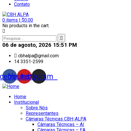
Contato
0
items |
$
0.00
No products in the cart.
06 de agosto, 2026 15:51 PM
cbhalpa@gmail.com
14 3351-2599
cebook
Youtube
Instagram
Home
Institucional
Sobre Nós
Representantes
Câmaras Técnicas CBH-ALPA
Câmaras Técnicas – AI
Câmaras Técnicas – EA