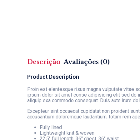
Descrição
Avaliações (0)
Product Description
Proin est elentesque risus magna vulputate vitae 
ipsum dolor sit amet conse adipisicing elit sed do i
aliquip exa commodo consequat. Duis aute irure dolor 
Excepteur sint occaecat cupidatat non proident sunt 
accusantium doloremque laudantium, totam rem aperia
Fully lined
Lightweight knit & woven
22.5″ full length, 36″ chest, 36″ waist