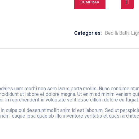
COMPRAR
Categories:
Bed & Bath
,
Lig
sodales uam morbi non sem lacus porta mollis. Nunc condime nt
ncididunt ut labore et dolore magna. Ut enim ad minim veniam quis
in reprehenderit in voluptate velit esse cillum dolore eu fugiat n
in culpa qui deserunt mollit anim id est laborum. Sed ut perspici
m, eaque ipsa quae ab illo inventore veritatis et quasi architect