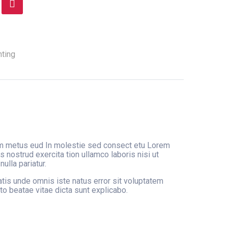
Comparar
hting
um metus eud In molestie sed consect etu Lorem
 nostrud exercita tion ullamco laboris nisi ut
ulla pariatur.
atis unde omnis iste natus error sit voluptatem
o beatae vitae dicta sunt explicabo.