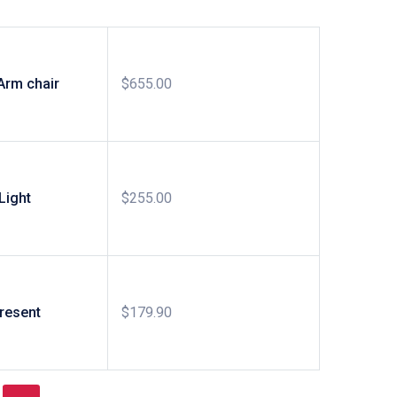
Arm chair
$
655.00
Light
$
255.00
resent
$
179.90