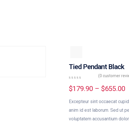
Tied Pendant Black
(
0
customer revi
0
5
0
$
179.90
–
$
655.00
out
of
based
Excepteur sint occaecat cupida
on
customer
anim id est laborum. Sed ut pe
ratings
voluptatem accusantium dolor